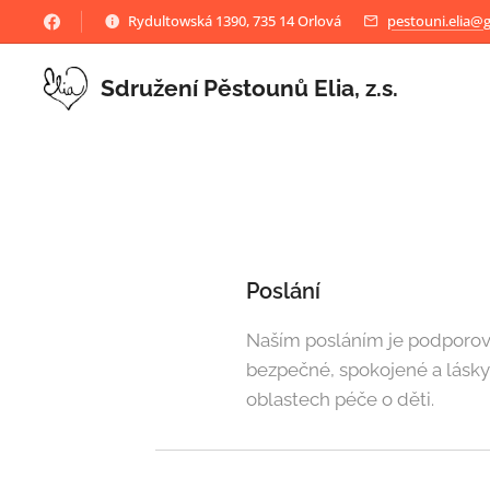
Rydultowská 1390, 735 14 Orlová
pestouni.elia@
Sdružení Pěstounů Elia, z.s.
Poslání
Naším posláním je podporova
bezpečné, spokojené a lásky
oblastech péče o děti.