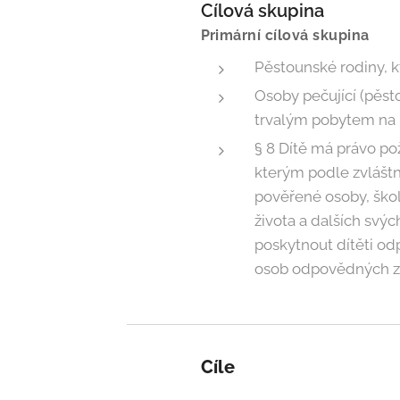
Cílová skupina
Primární cílová skupina
Pěstounské rodiny, k
Osoby pečující (pěst
trvalým pobytem na 
§ 8 Dítě má právo pož
kterým podle zvláštn
pověřené osoby, škol
života a dalších svýc
poskytnout dítěti od
osob odpovědných za
Cíle