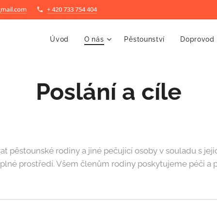
gmail.com
+ 420 733 754 404
Úvod
O nás
Pěstounství
Doprovod
Poslání a cíle
t pěstounské rodiny a jiné pečující osoby v souladu s je
plné prostředí. Všem členům rodiny poskytujeme péči a p