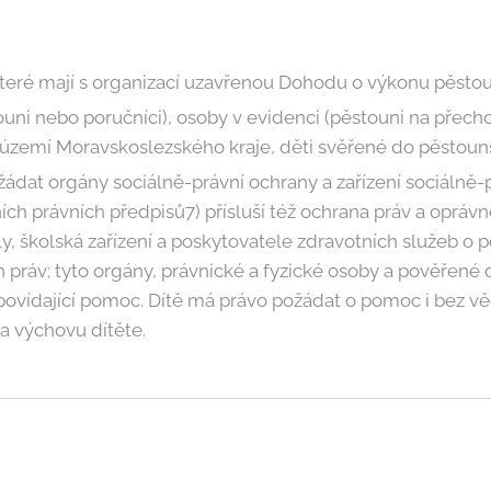
teré mají s organizací uzavřenou Dohodu o výkonu pěsto
ouni nebo poručníci), osoby v evidenci (pěstouni na přech
území Moravskoslezského kraje, děti svěřené do pěstouns
ádat orgány sociálně-právní ochrany a zařízení sociálně-p
ích právních předpisů7) přísluší též ochrana práv a opráv
y, školská zařízení a poskytovatele zdravotních služeb o
h práv; tyto orgány, právnické a fyzické osoby a pověřené
povídající pomoc. Dítě má právo požádat o pomoc i bez v
 výchovu dítěte.