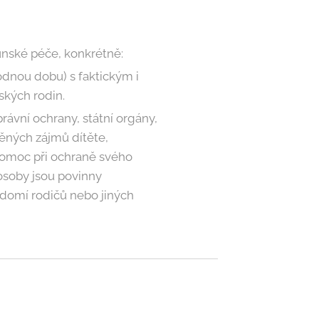
unské péče, konkrétně:
odnou dobu) s faktickým i
kých rodin.
rávní ochrany, státní orgány,
něných zájmů dítěte,
 pomoc při ochraně svého
 osoby jsou povinny
ědomí rodičů nebo jiných